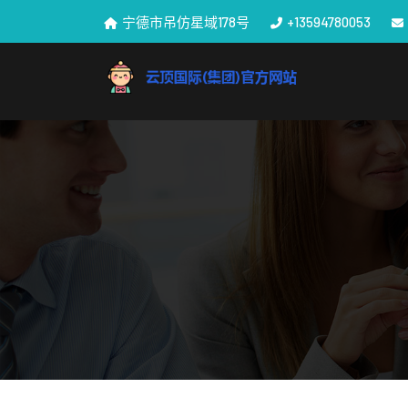
宁德市吊仿星域178号
+13594780053