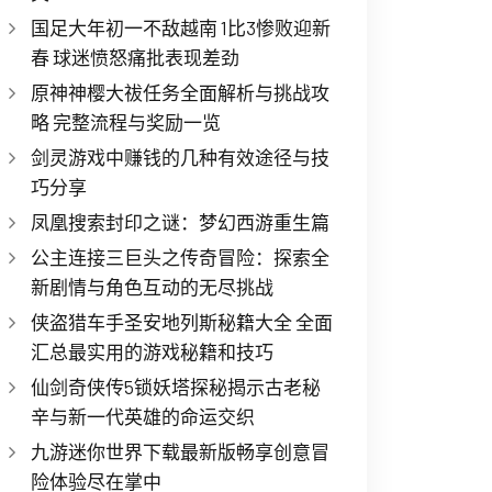
国足大年初一不敌越南 1比3惨败迎新
春 球迷愤怒痛批表现差劲
原神神樱大祓任务全面解析与挑战攻
略 完整流程与奖励一览
剑灵游戏中赚钱的几种有效途径与技
巧分享
凤凰搜索封印之谜：梦幻西游重生篇
公主连接三巨头之传奇冒险：探索全
新剧情与角色互动的无尽挑战
侠盗猎车手圣安地列斯秘籍大全 全面
汇总最实用的游戏秘籍和技巧
仙剑奇侠传5锁妖塔探秘揭示古老秘
辛与新一代英雄的命运交织
九游迷你世界下载最新版畅享创意冒
险体验尽在掌中