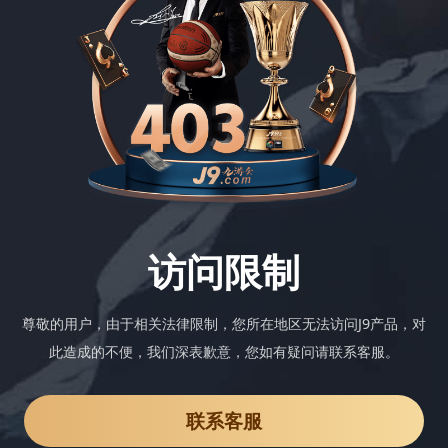
访问限制
尊敬的用户，由于相关法律限制，您所在地区无法访问J9产品，对
此造成的不便，我们深表歉意，您如有疑问请联系客服。
联系客服