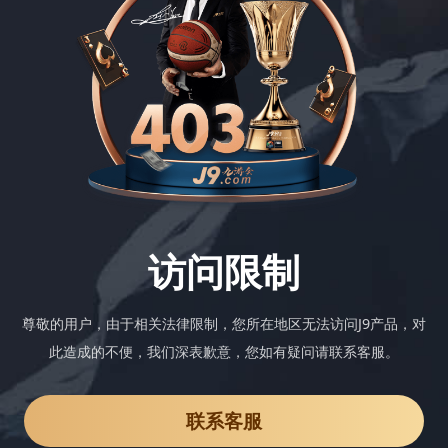
访问限制
尊敬的用户，由于相关法律限制，您所在地区无法访问J9产品，对
此造成的不便，我们深表歉意，您如有疑问请联系客服。
联系客服