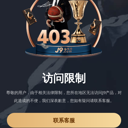
访问限制
尊敬的用户，由于相关法律限制，您所在地区无法访问J9产品，对
此造成的不便，我们深表歉意，您如有疑问请联系客服。
联系客服