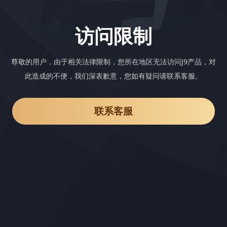
访问限制
尊敬的用户，由于相关法律限制，您所在地区无法访问J9产品，对
此造成的不便，我们深表歉意，您如有疑问请联系客服。
联系客服